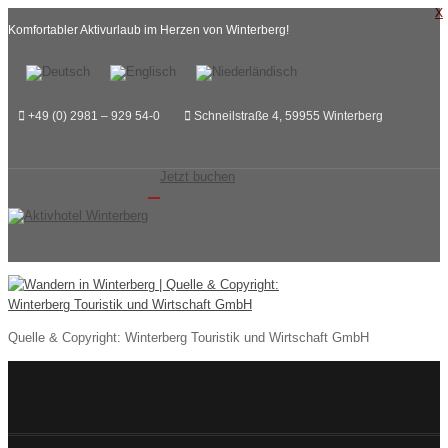
x
Komfortabler Aktivurlaub im Herzen von Winterberg!
+49 (0) 2981 – 929 54-0
Schneilstraße 4, 59955 Winterberg
+49 (0) 2981 – 929 54-0
Check-In 16:00 – 20:00 Uhr
Jetzt buchen
Toggle
navigation
Quelle & Copyright: Winterberg Touristik und Wirtschaft GmbH