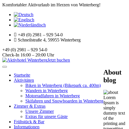
Komfortabler Aktivurlaub im Herzen von Winterberg!
+49 (0) 2981 – 929 54-0
Schneilstraße 4, 59955 Winterberg
+49 (0) 2981 – 929 54-0
Check-In 16:00 – 20:00 Uhr
Jetzt buchen
Toggle
About
navigation
Startseite
blog
Aktivitäten
Biken in Winterberg (Bikepark ca. 400m)
Wandern in Winterberg
Motorradfahren in Winterberg
Lorem
Skifahren und Snowboarden in Winterberg
Ipsum is
Zimmer & Extras
simply
Unsere Zimmer
dummy text
Extras für unsere Gäste
of the
Frühstück & Bar
printing and
Informationen
typesetting