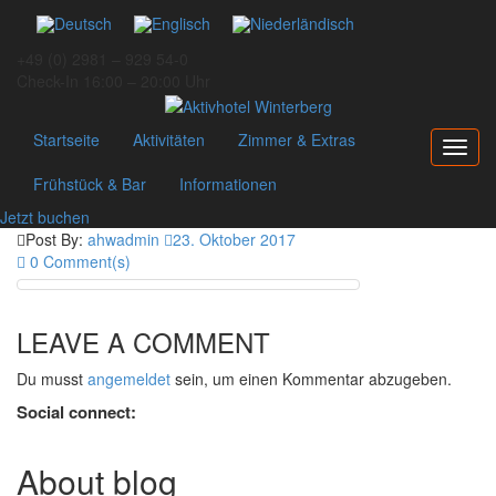
+49 (0) 2981 – 929 54-0
Check-In 16:00 – 20:00 Uhr
Startseite
Aktivitäten
Zimmer & Extras
Toggl
navig
Frühstück & Bar
Informationen
Jetzt buchen
Post By:
ahwadmin
23. Oktober 2017
0 Comment(s)
LEAVE A COMMENT
Du musst
angemeldet
sein, um einen Kommentar abzugeben.
Social connect:
About blog