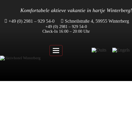
Komfortabele aktieve vakantie in hartje Winterberg!
+49 (0) 2981 – 929 54-0
Schneilstraße 4, 59955 Winterberg
+49 (0) 2981 – 929 54-0
Check-In 16:00 – 20:00 Uhr
Toggle
navigation
AKTIVHOTEL WINTERBERG –
OMGEVEN DOOR PRACHTIGE
WANDELROUTES!
Ons Aktivhotel ligt midden in Winterberg en is omgeven door
interessante wandelroutes die je langs idyllische wandelpaden leiden.
Of je nu de voorkeur geeft aan bergachtige route of een vlakke route
door uitgestrekte bossen – wandelaars vinden altijd het juiste pad in en