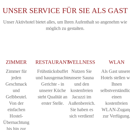
UNSER SERVICE FÜR SIE ALS GAST
Unser Aktivhotel bietet alles, um Ihren Aufenthalt so angenehm wie
möglich zu gestalten.
ZIMMER
RESTAURANT
WELLNESS
WLAN
Zimmer für
Frühstücksbuffet
Nutzen Sie
Als Gast unsere
jeden
und hausgemachte
unsere Sauna
Hotels stellen w
Geschmack
Gerichte - in
und den
Ihnen
und
unserer Küche
kostenfreien
selbstverständli
Gelbbeutel.
steht Qualität an
Jacuzzi im
einen
Von der
erster Stelle.
Außenbereich.
kostenfreien
einfachen
Sie haben es
WLAN-Zugan
Hostel-
sich verdient!
zur Verfügung
Übernachtung
bis hin zur